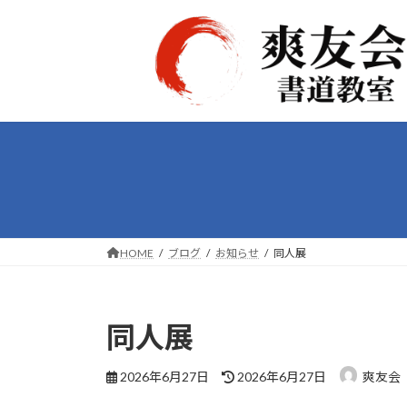
コ
ナ
ン
ビ
テ
ゲ
ン
ー
ツ
シ
へ
ョ
ス
ン
キ
に
ッ
移
プ
動
HOME
ブログ
お知らせ
同人展
同人展
最
2026年6月27日
2026年6月27日
爽友会
終