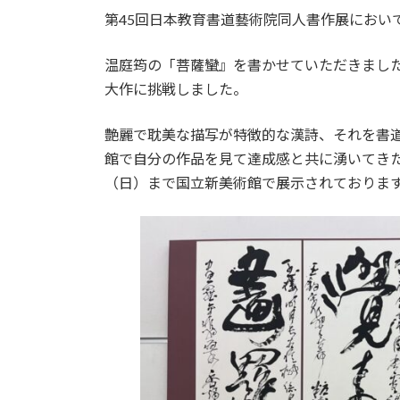
更
第45回日本教育書道藝術院同人書作展におい
新
日
時
温庭筠の「菩薩蠻』を書かせていただきました。
:
大作に挑戦しました。
艶麗で耽美な描写が特徴的な漢詩、それを書
館で自分の作品を見て達成感と共に湧いてきた
（日）まで国立新美術館で展示されておりま